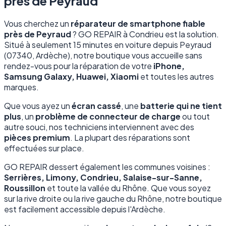
près de Peyraud
Vous cherchez un
réparateur de smartphone fiable
près de Peyraud
? GO REPAIR à Condrieu est la solution.
Situé à seulement 15 minutes en voiture depuis Peyraud
(07340, Ardèche), notre boutique vous accueille sans
rendez-vous pour la réparation de votre
iPhone,
Samsung Galaxy, Huawei, Xiaomi
et toutes les autres
marques.
Que vous ayez un
écran cassé
, une
batterie qui ne tient
plus
, un
problème de connecteur de charge
ou tout
autre souci, nos techniciens interviennent avec des
pièces premium
. La plupart des réparations sont
effectuées sur place.
GO REPAIR dessert également les communes voisines :
Serrières, Limony, Condrieu, Salaise-sur-Sanne,
Roussillon
et toute la vallée du Rhône. Que vous soyez
sur la rive droite ou la rive gauche du Rhône, notre boutique
est facilement accessible depuis l'Ardèche.