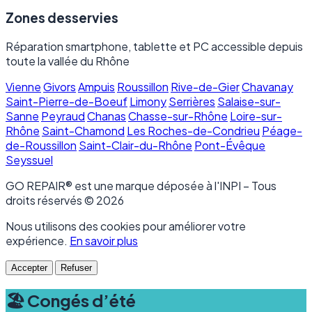
Zones desservies
Réparation smartphone, tablette et PC accessible depuis
toute la vallée du Rhône
Vienne
Givors
Ampuis
Roussillon
Rive-de-Gier
Chavanay
Saint-Pierre-de-Boeuf
Limony
Serrières
Salaise-sur-
Sanne
Peyraud
Chanas
Chasse-sur-Rhône
Loire-sur-
Rhône
Saint-Chamond
Les Roches-de-Condrieu
Péage-
de-Roussillon
Saint-Clair-du-Rhône
Pont-Évêque
Seyssuel
GO REPAIR® est une marque déposée à l'INPI – Tous
droits réservés © 2026
Nous utilisons des cookies pour améliorer votre
expérience.
En savoir plus
Accepter
Refuser
🏖️ Congés d’été