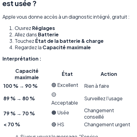
est usée ?
Apple vous donne accès à un diagnostic intégré, gratuit :
Ouvrez
Réglages
Allez dans
Batterie
Touchez
État de la batterie & charge
Regardez la
Capacité maximale
Interprétation :
Capacité
État
Action
maximale
🟢 Excellent
100 % → 90 %
Rien à faire
🟡
89 % → 80 %
Surveillez l'usage
Acceptable
Changement
🟠 Usée
79 % → 70 %
conseillé
< 70 %
🔴 HS
Changement urgent
⚠️ Si vous voyez le message
"Service