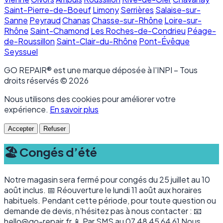
Saint-Pierre-de-Boeuf
Limony
Serrières
Salaise-sur-
Sanne
Peyraud
Chanas
Chasse-sur-Rhône
Loire-sur-
Rhône
Saint-Chamond
Les Roches-de-Condrieu
Péage-
de-Roussillon
Saint-Clair-du-Rhône
Pont-Évêque
Seyssuel
GO REPAIR® est une marque déposée à l'INPI – Tous
droits réservés © 2026
Nous utilisons des cookies pour améliorer votre
expérience.
En savoir plus
Accepter
Refuser
🏖️ Congés d’été
Notre magasin sera fermé pour congés du 25 juillet au 10
août inclus. 📅 Réouverture le lundi 11 août aux horaires
habituels. Pendant cette période, pour toute question ou
demande de devis, n’hésitez pas à nous contacter : 📧
hello@go-repair.fr 📱 Par SMS au 07 48 45 64 61 Nous