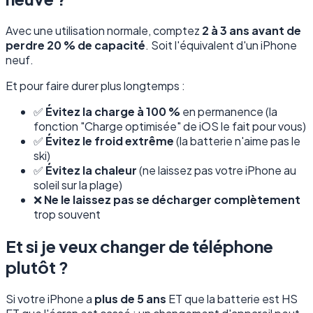
Avec une utilisation normale, comptez
2 à 3 ans avant de
perdre 20 % de capacité
. Soit l'équivalent d'un iPhone
neuf.
Et pour faire durer plus longtemps :
✅
Évitez la charge à 100 %
en permanence (la
fonction "Charge optimisée" de iOS le fait pour vous)
✅
Évitez le froid extrême
(la batterie n'aime pas le
ski)
✅
Évitez la chaleur
(ne laissez pas votre iPhone au
soleil sur la plage)
❌
Ne le laissez pas se décharger complètement
trop souvent
Et si je veux changer de téléphone
plutôt ?
Si votre iPhone a
plus de 5 ans
ET que la batterie est HS